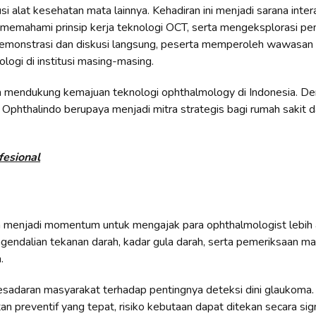
si alat kesehatan mata lainnya. Kehadiran ini menjadi sarana intera
i, memahami prinsip kerja teknologi OCT, serta mengeksplorasi p
i demonstrasi dan diskusi langsung, peserta memperoleh wawasan 
logi di institusi masing-masing.
 mendukung kemajuan teknologi ophthalmology di Indonesia. D
Ophthalindo berupaya menjadi mitra strategis bagi rumah sakit da
fesional
 menjadi momentum untuk mengajak para ophthalmologist lebih a
dalian tekanan darah, kadar gula darah, serta pemeriksaan mat
.
esadaran masyarakat terhadap pentingnya deteksi dini glaukoma
 preventif yang tepat, risiko kebutaan dapat ditekan secara sign