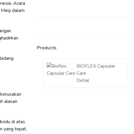
nesia. Acara
 Meiji dalam
angan
nghadirkan
Products
 bidang
BIOFLEX Capsular
Care
Detail
 kerusakan
ah alasan
vidu di atas
n yang tepat,