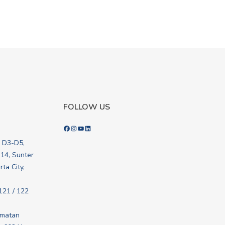
FOLLOW US
Facebook
Instagram
YouTube
LinkedIn
k D3-D5,
.14, Sunter
ta City,
121 / 122
amatan