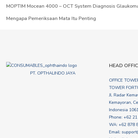
Post
MOPTIM Mocean 4000 – OCT System Diagnosis Glaukom
navigation
Mengapa Pemeriksaan Mata Itu Penting
HEAD OFFI
PT. OPTHALINDO JAYA
OFFICE TOWE
TOWER FORTU
Jl. Radar Kema
Kemayoran, Cen
Indonesia 106
Phone: +62 21
WA:
+62 878 
Email:
support