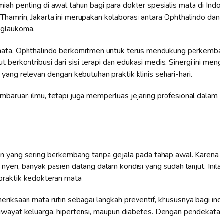
h penting di awal tahun bagi para dokter spesialis mata di Indo
hamrin, Jakarta ini merupakan kolaborasi antara Ophthalindo dan
 glaukoma.
 mata, Ophthalindo berkomitmen untuk terus mendukung perkemb
t berkontribusi dari sisi terapi dan edukasi medis. Sinergi ini me
ng relevan dengan kebutuhan praktik klinis sehari-hari.
embaruan ilmu, tetapi juga memperluas jejaring profesional dalam
 yang sering berkembang tanpa gejala pada tahap awal. Karena
 nyeri, banyak pasien datang dalam kondisi yang sudah lanjut. Inil
praktik kedokteran mata.
saan mata rutin sebagai langkah preventif, khususnya bagi indi
 riwayat keluarga, hipertensi, maupun diabetes. Dengan pendekata