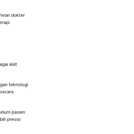
Peran dokter
rapi.
gai alat
ngan teknologi
 secara
belum pasien
ih presisi