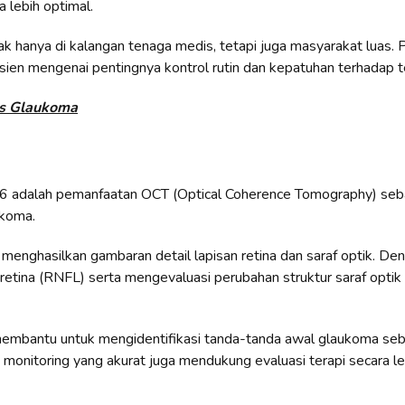
 lebih optimal.
ak hanya di kalangan tenaga medis, tetapi juga masyarakat luas. 
ien mengenai pentingnya kontrol rutin dan kepatuhan terhadap te
s Glaukoma
6 adalah pemanfaatan OCT (Optical Coherence Tomography) seba
ukoma.
enghasilkan gambaran detail lapisan retina dan saraf optik. De
f retina (RNFL) serta mengevaluasi perubahan struktur saraf optik
 membantu untuk mengidentifikasi tanda-tanda awal glaukoma se
onitoring yang akurat juga mendukung evaluasi terapi secara leb