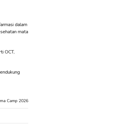
farmasi dalam
esehatan mata
ti OCT,
 mendukung
oma Camp 2026