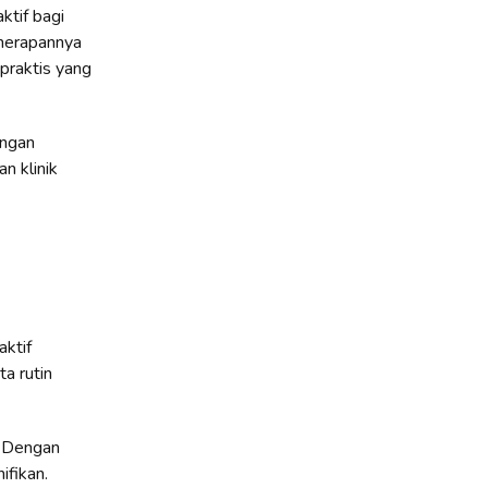
ktif bagi
enerapannya
praktis yang
engan
n klinik
ktif
a rutin
. Dengan
ifikan.