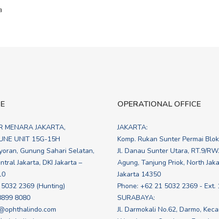
a
CE
OPERATIONAL OFFICE
R MENARA JAKARTA,
JAKARTA:
NE UNIT 15G-15H
Komp. Rukan Sunter Permai Blo
yoran, Gunung Sahari Selatan,
Jl. Danau Sunter Utara, RT.9/RW
tral Jakarta, DKI Jakarta –
Agung, Tanjung Priok, North Jakar
10
Jakarta 14350
 5032 2369 (Hunting)
Phone: +62 21 5032 2369 - Ext. 
8899 8080
SURABAYA:
@ophthalindo.com
Jl. Darmokali No.62, Darmo, Kec